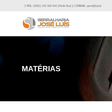
: (0351) 291 942 642 (Rede fixa) ||
: geral
@
sjl
.
pt
TEL
EMAIL
MATÉRIAS